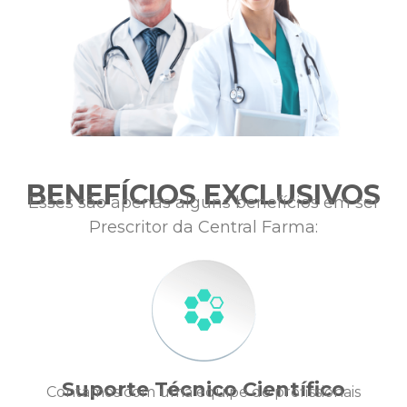
BENEFÍCIOS EXCLUSIVOS
Esses são apenas alguns benefícios em ser
Prescritor da Central Farma:
Suporte Técnico Científico
Contamos com uma equipe de profissionais